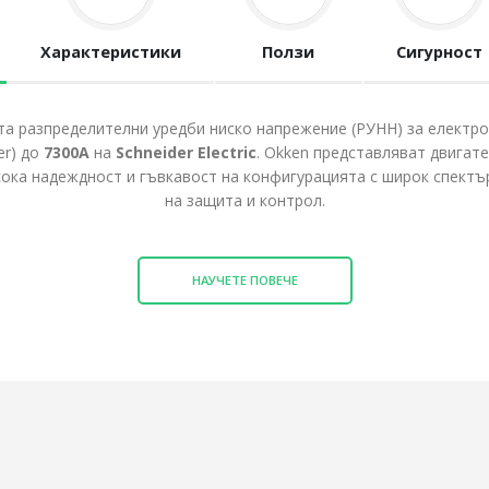
Характеристики
Ползи
Сигурност
ията разпределителни уредби ниско напрежение (РУНН) за елект
er) до
7300А
на
Schneider Electric
. Okken представляват двигат
сока надеждност и гъвкавост на конфигурацията с широк спектъ
на защита и контрол.
НАУЧЕТЕ ПОВЕЧЕ