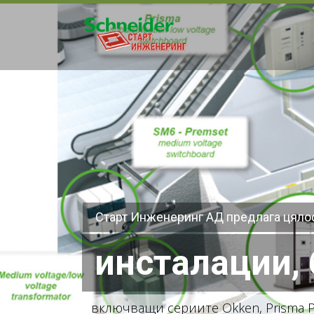
Старт Инженеринг АД предлага цяло
инсталации, 
в
к
л
ю
ч
в
а
щ
и
с
е
р
и
и
т
е
O
k
k
e
n
,
P
r
i
s
m
a