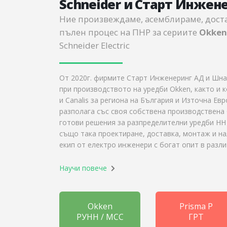
Schneider и Старт Инжен
Ние произвеждаме, асемблираме, дос
пълен процес на ПНР за сериите
Okken,
Schneider Electric
От 2020г. фирмите Старт Инженеринг АД и Шна
при производството на уредби Okken, както и 
и Canalis за региона на България и Източна Ев
разполага със своя собствена производствена 
готови решения за разпределителни уредби Н
също така проектиране, доставка, монтаж и н
екип от електро инженери с богат опит в разли
Научи повече
Okken
Prisma P
РУНН / MCC
ГРТ