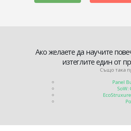
Ако желаете да научите пове
изтеглите един от 
Също така п
Panel B
SoW: 
EcoStruxure 
Po