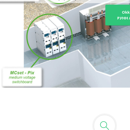
Okk
РУНН 