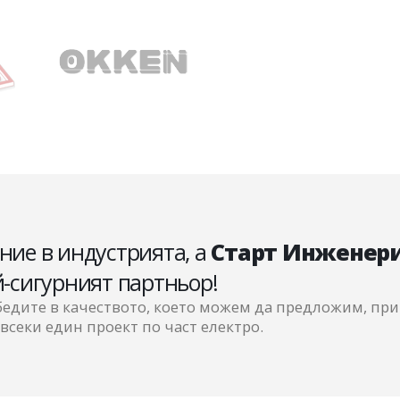
ие в индустрията, а
Старт Инженер
-сигурният партньор!
бедите в качеството, което можем да предложим, при
всеки един проект по част електро.