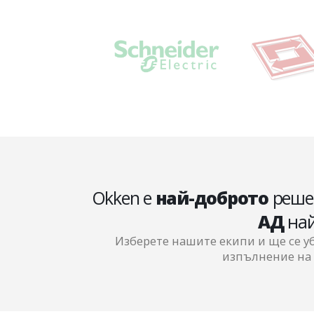
Okken е
най-доброто
решен
АД
най
Изберете нашите екипи и ще се у
изпълнение на 