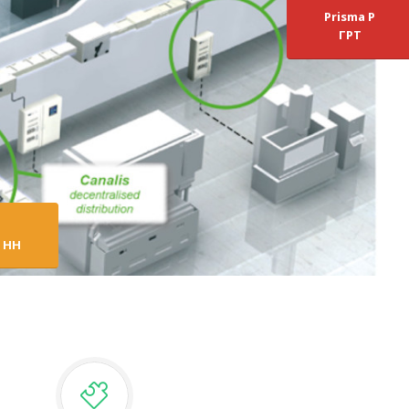
Prisma P
ГРТ
 НН