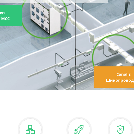
en
/ MCC
Canalis
Шинопровод