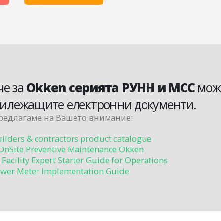
че за
Okken серията РУНН и MCC
мож
прилежащите електронни документи.
редлагаме на Вашето внимание:
uilders & contractors product catalogue
OnSite Preventive Maintenance Okken
Facility Expert Starter Guide for Operations
wer Meter Implementation Guide