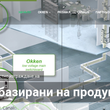
НАЧАЛО
OKKEN
PRISMA P
CANALIS
ПАРТНЬО
стно изграждане на
базирани на проду
P
,
C
a
n
a
l
i
s
и
д
р
.