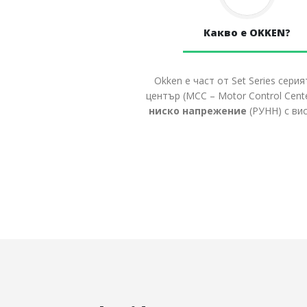
Какво е OKKEN?
Okken е част от Set Series сер
център (MCC – Motor Control Cent
ниско напрежение
(РУНН) с ви