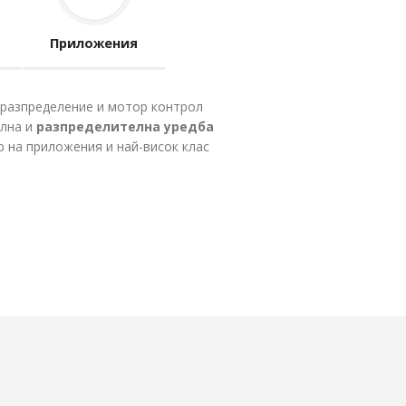
Приложения
роразпределение и мотор контрол
елна и
разпределителна уредба
р на приложения и най-висок клас