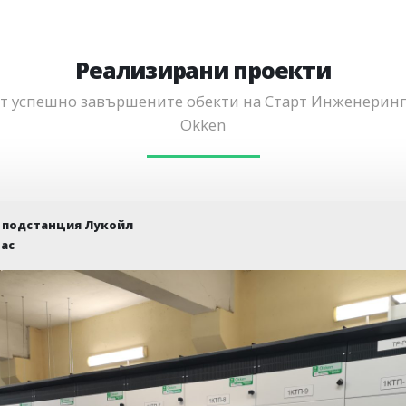
Реализирани проекти
от успешно завършените обекти на Старт Инженеринг
Okken
 подстанция Лукойл
ас